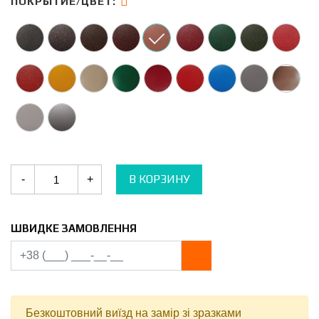
ПОКРЫТИЕ/ЦВЕТ:
Количество
В КОРЗИНУ
-
+
Металлочерепица
Максима
Германия
0.45-
0.5
ШВИДКЕ ЗАМОВЛЕННЯ
мм
PE/PEMA
ThyssenKrupp
RAL
8004
Безкоштовний виїзд на замір зі зразками