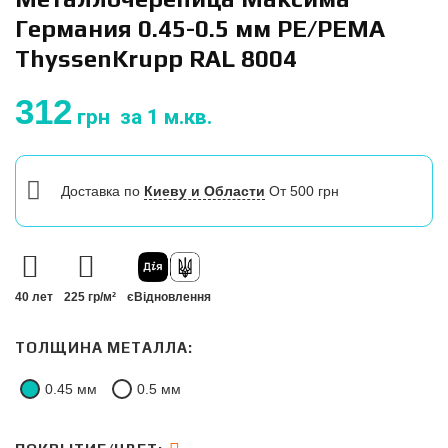
Германия 0.45-0.5 мм PE/PEMA
ThyssenKrupp RAL 8004
312
грн
за 1 м.кв.
Доставка
по
Киеву и Области
От 500 грн
40 лет
225 гр/м²
єВідновлення
ТОЛЩИНА МЕТАЛЛА:
0.45 мм
0.5 мм