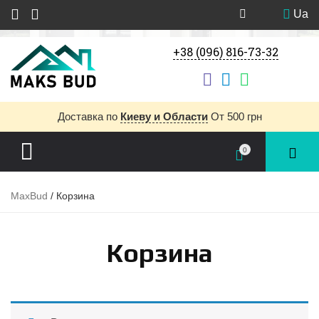
Ua
+38 (096) 816-73-32
Доставка
по
Киеву и Области
От 500 грн
0
MaxBud
/
Корзина
Корзина