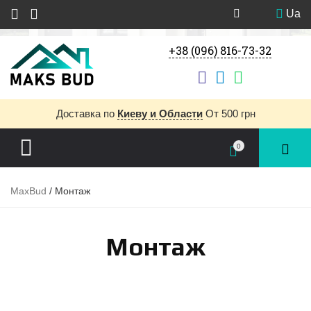
Ua
+38 (096) 816-73-32
Доставка
по
Киеву и Области
От 500 грн
0
MaxBud
/
Монтаж
Монтаж