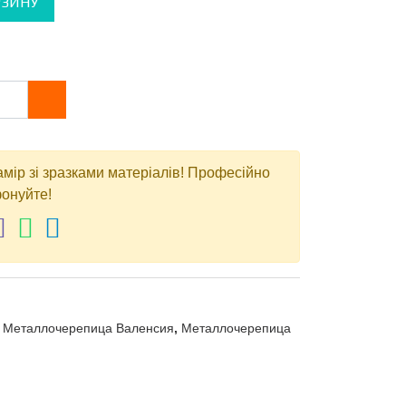
РЗИНУ
амір зі зразками матеріалів! Професійно
онуйте!
,
Металлочерепица Валенсия
,
Металлочерепица