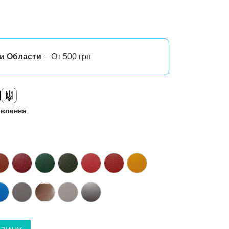
 и Области
От 500 грн
овлення