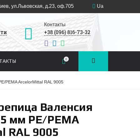
Киев, ул.Львовская, д.23, оф.705
Ua
Контакты
сти
+38 (096) 816-73-32
0
ТАКТЫ
/PEMA ArcelorMittal RAL 9005
репица Валенсия
.5 мм PE/PEMA
al RAL 9005