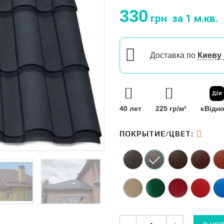
330
грн
за 1 м.кв.
Доставка
по
Киеву
40 лет
225 гр/м²
єВідн
ПОКРЫТИЕ/ЦВЕТ:
Количество