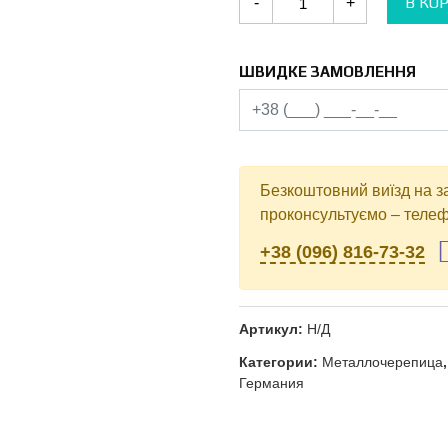
В КО
-
+
Металлочерепица
Валенсия
Германия
0.5
мм
ШВИДКЕ ЗАМОВЛЕННЯ
PE/PEMA
ArcelorMittal
RAL
9005
Безкоштовний виїзд на з
проконсультуємо – телеф
+38 (096) 816-73-32
Артикул:
Н/Д
Категории:
Металлочерепица
Германия