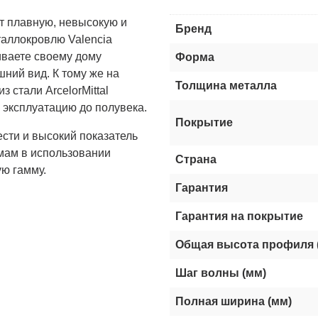
т плавную, невысокую и
Бренд
таллокровлю Valencia
иваете своему дому
Форма
ний вид. К тому же на
Толщина металла
 стали ArcelorMittal
 эксплуатацию до полувека.
Покрытие
ести и высокий показатель
мам в использовании
Страна
ю гамму.
Гарантия
Гарантия на покрытие
Общая высота профиля 
Шаг волны (мм)
Полная ширина (мм)