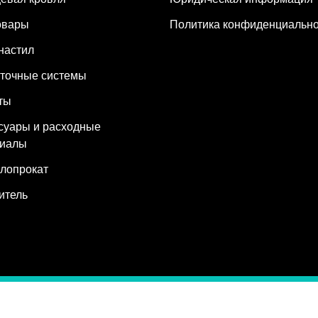
овары
Политика конфиденциально
настил
точные системы
ты
суары и расходные
риалы
лопрокат
итель
MaxBud
Все права защищены. ФЛП Еременко Я.В. (ИНН 328