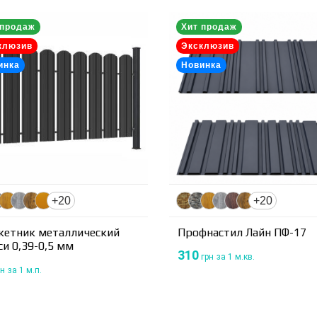
 продаж
Хит продаж
клюзив
Эксклюзив
инка
Новинка
+20
+20
кетник металлический
Профнастил Лайн ПФ-17
и 0,39-0,5 мм
310
грн
за 1 м.кв.
н
за 1 м.п.