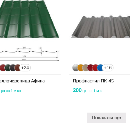
+24
+16
аллочерепица Афина
Профнастил ПК-45
200
грн
за 1 м.кв.
грн
за 1 м.кв.
Показати ще