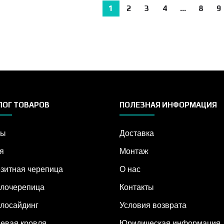
1
2
3
4
…
8
9
ЛОГ ТОВАРОВ
ПОЛЕЗНАЯ ИНФОРМАЦИЯ
ры
Доставка
я
Монтаж
зитная черепица
О нас
лочерепица
Контакты
лосайдинг
Условия возврата
евая кровля
Юридическая информация