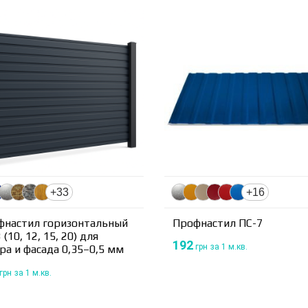
+33
+16
фнастил горизонтальный
Профнастил ПС-7
 (10, 12, 15, 20) для
192
грн
за 1 м.кв.
ра и фасада 0,35–0,5 мм
грн
за 1 м.кв.