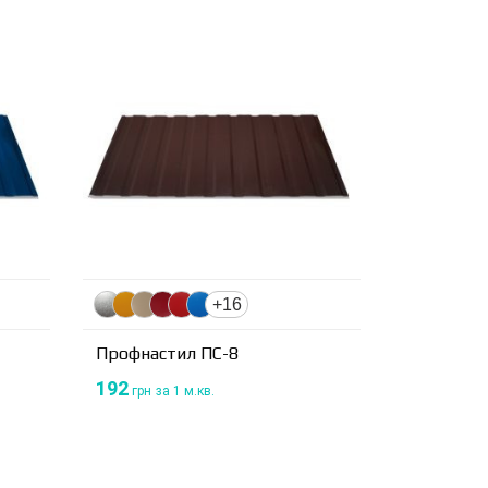
+16
Профнастил ПС-8
192
грн
за 1 м.кв.