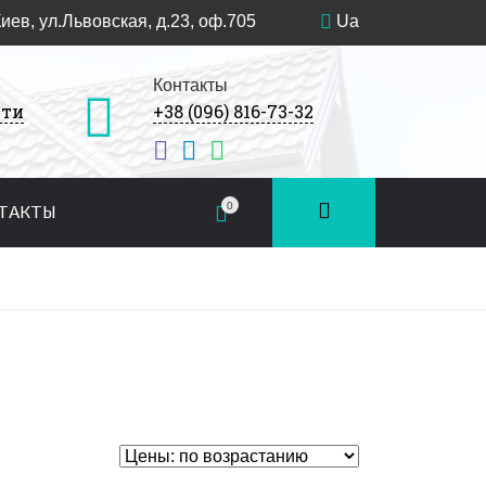
Киев, ул.Львовская, д.23, оф.705
Ua
Контакты
сти
+38 (096) 816-73-32
0
ТАКТЫ