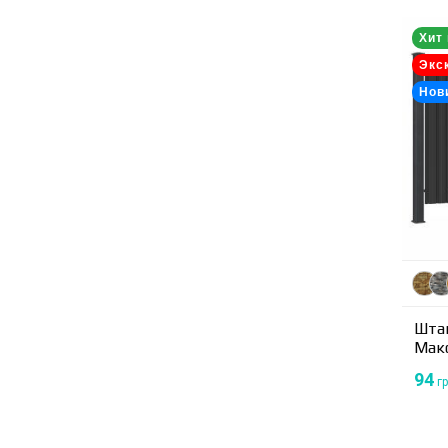
Хит
Экс
Нов
Шта
Макс
94
гр