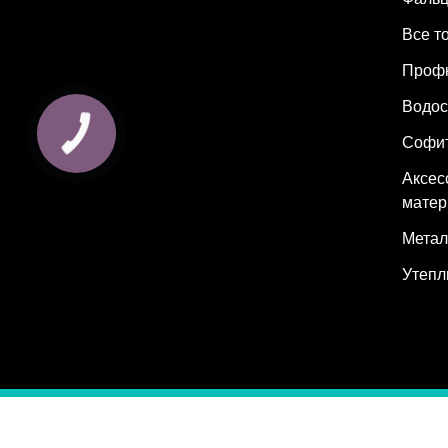
Все т
Проф
Водос
Софи
Аксес
мате
Метал
Утепл
© 2026