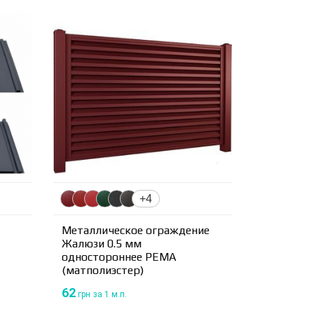
+4
Металлическое ограждение
Жалюзи 0.5 мм
одностороннее PEMA
(матполиэстер)
62
грн
за 1 м.п.