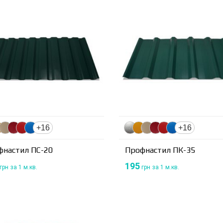
+16
+16
фнастил ПС-20
Профнастил ПК-35
195
грн
за 1 м.кв.
грн
за 1 м.кв.