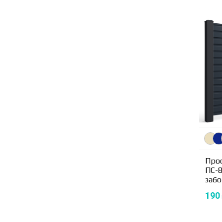
Про
ПС-8
забо
190