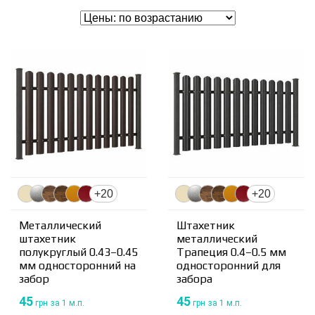
+20
+20
Металлический
Штахетник
штахетник
металлический
полукруглый 0.43–0.45
Трапеция 0.4–0.5 мм
мм односторонний на
односторонний для
забор
забора
45
45
грн
за 1 м.п.
грн
за 1 м.п.