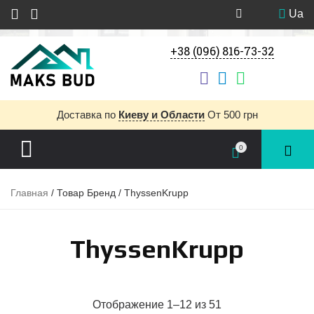
Ua
+38 (096) 816-73-32
Доставка
по
Киеву и Области
От 500 грн
0
Главная
/ Товар Бренд / ThyssenKrupp
ThyssenKrupp
Отображение 1–12 из 51