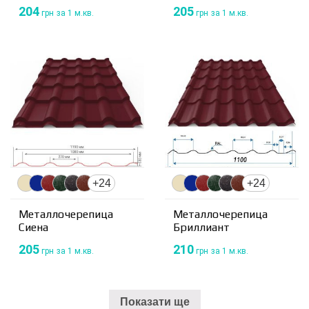
204
205
грн
за 1 м.кв.
грн
за 1 м.кв.
+24
+24
Металлочерепица
Металлочерепица
Сиена
Бриллиант
205
210
грн
за 1 м.кв.
грн
за 1 м.кв.
Показати ще