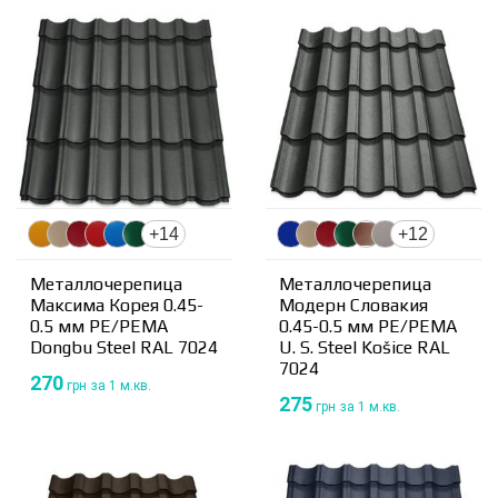
+14
+12
Металлочерепица
Металлочерепица
Максима Корея 0.45-
Модерн Словакия
0.5 мм PE/PEMA
0.45-0.5 мм PE/PEMA
Dongbu Steel RAL 7024
U. S. Steel Košice RAL
7024
270
грн
за 1 м.кв.
275
грн
за 1 м.кв.