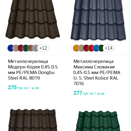
+12
+14
Металлочерепица
Металлочерепица
Модерн Корея 0.45-0.5
Максима Словакия
мм PE/PEMA Dongbu
0.45-0.5 мм PE/PEMA
Steel RAL 8019
U. S. Steel Košice RAL
7016
275
грн
за 1 м.кв.
277
грн
за 1 м.кв.