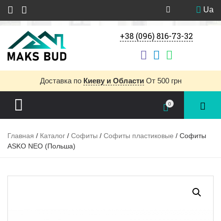
Ua
+38 (096) 816-73-32
Доставка
по
Киеву и Области
От 500 грн
0
Главная
/
Каталог
/
Софиты
/
Софиты пластиковые
/ Софиты
ASKO NEO (Польша)