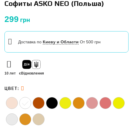
Софиты ASKO NEO (Польша)
299
грн
Доставка
по
Киеву и Области
От 500 грн
10 лет
єВідновлення
ЦВЕТ: