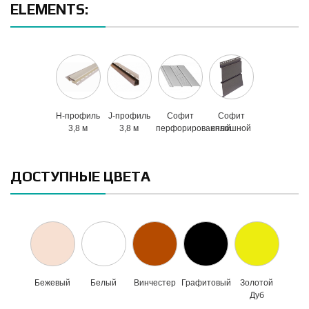
ELEMENTS:
H-профиль
J-профиль
Софит
Софит
3,8 м
3,8 м
перфорированный
сплошной
ДОСТУПНЫЕ ЦВЕТА
Бежевый
Белый
Винчестер
Графитовый
Золотой
Дуб