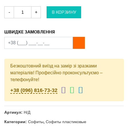
Количество
В КОРЗИНУ
-
+
Софиты
ASKO
NEO
(Польша)
ШВИДКЕ ЗАМОВЛЕННЯ
Безкоштовний виїзд на замір зі зразками
матеріалів! Професійно проконсультуємо –
телефонуйте!
+38 (096) 816-73-32
Артикул:
Н/Д
Категории:
Софиты
,
Софиты пластиковые