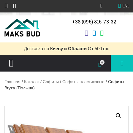
Ua
+38 (096) 816-73-32
Доставка
по
Киеву и Области
От 500 грн
0
Главная
/
Каталог
/
Софиты
/
Софиты пластиковые
/ Софиты
Bryza (Польша)