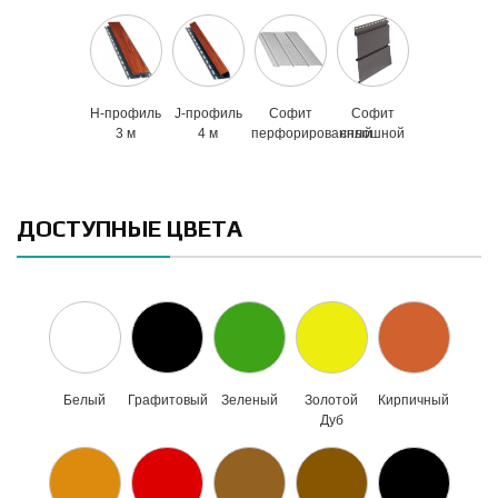
H-профиль
J-профиль
Софит
Софит
3 м
4 м
перфорированный
сплошной
ДОСТУПНЫЕ ЦВЕТА
Белый
Графитовый
Зеленый
Золотой
Кирпичный
Дуб