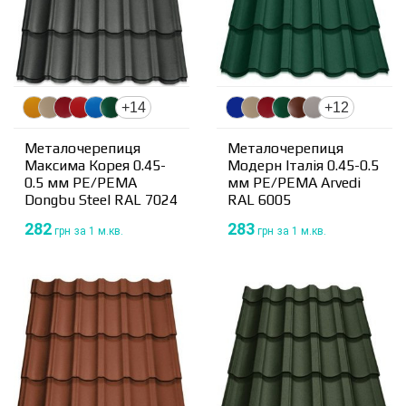
+14
+12
Металочерепиця
Металочерепиця
Максима Корея 0.45-
Модерн Італія 0.45-0.5
0.5 мм PE/PEMA
мм PE/PEMA Arvedi
Dongbu Steel RAL 7024
RAL 6005
282
283
грн
за 1 м.кв.
грн
за 1 м.кв.