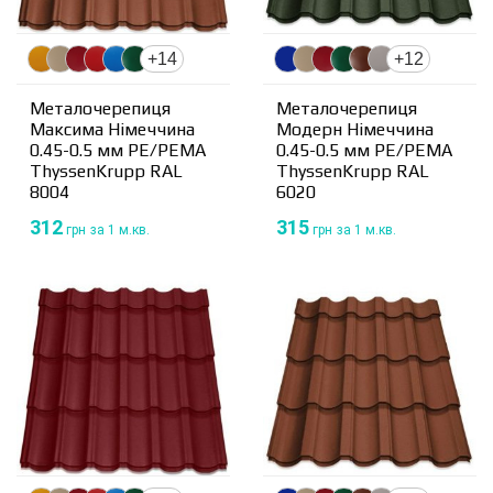
+14
+12
Металочерепиця
Металочерепиця
Максима Німеччина
Модерн Німеччина
0.45-0.5 мм PE/PEMA
0.45-0.5 мм PE/PEMA
ThyssenKrupp RAL
ThyssenKrupp RAL
8004
6020
312
315
грн
за 1 м.кв.
грн
за 1 м.кв.