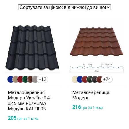
+12
+24
Металочерепиця
Металочерепиця
Модерн Україна 0.4-
Модерн
0.45 мм PE/PEMA
216
грн
за 1 м.кв.
Модуль RAL 9005
205
грн
за 1 м.кв.