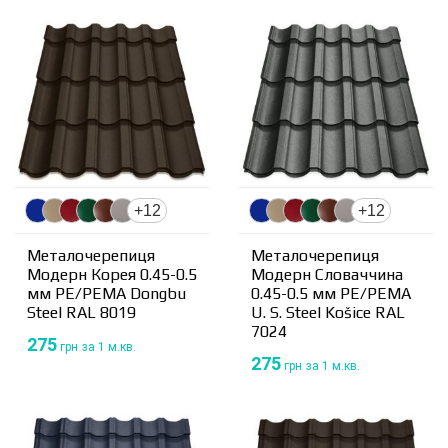
+12
+12
Металочерепиця
Металочерепиця
Модерн Корея 0.45-0.5
Модерн Словаччина
мм PE/PEMA Dongbu
0.45-0.5 мм PE/PEMA
Steel RAL 8019
U. S. Steel Košice RAL
7024
275
грн
за 1 м.кв.
275
грн
за 1 м.кв.