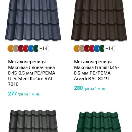
+14
+14
Металочерепиця
Металочерепиця
Максима Словаччина
Максима Італія 0.45-
0.45-0.5 мм PE/PEMA
0.5 мм PE/PEMA
U. S. Steel Košice RAL
Arvedi RAL 8019
7016
280
грн
за 1 м.кв.
277
грн
за 1 м.кв.