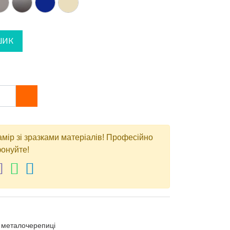
ШИК
амір зі зразками матеріалів! Професійно
онуйте!
з металочерепиці