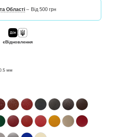
та Області
Від 500 грн
єВідновлення
0.5 мм