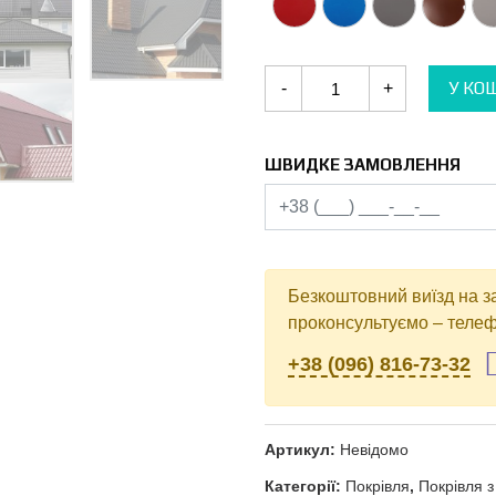
Металочерепиця
У КО
-
+
Дюна
кількість
ШВИДКЕ ЗАМОВЛЕННЯ
Безкоштовний виїзд на з
проконсультуємо – телеф
+38 (096) 816-73-32
Артикул:
Невідомо
Категорії:
Покрівля
,
Покрівля 