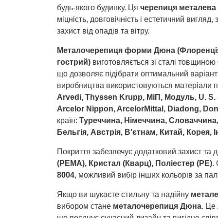
будь-якого будинку. Ця
черепиця металевa 
міцність, довговічність і естетичний вигляд
захист від опадів та вітру.
Металочерепиця форми Дюна (Флоренція,
гострий)
виготовляється зі сталі товщиною
що дозволяє підібрати оптимальний варіант
виробництва використовуються матеріали п
Arvedi, Thyssen Krupp, МіП, Модуль, U. S. 
Arcelor Nippon, ArcelorMittal, Diadong, Do
країн:
Туреччина, Німеччина, Словаччина, 
Бельгія, Австрія, В’єтнам, Китай, Корея, І
Покриття забезпечує додатковий захист та д
(PEMA), Кристал (Кварц), Поліестер (PE)
.
8004
, можливий вибір інших кольорів за пал
Якщо ви шукаєте стильну та надійну
метале
вибором стане
металочерепиця Дюна
. Це
що поєднує сучасний дизайн та вигідне співв