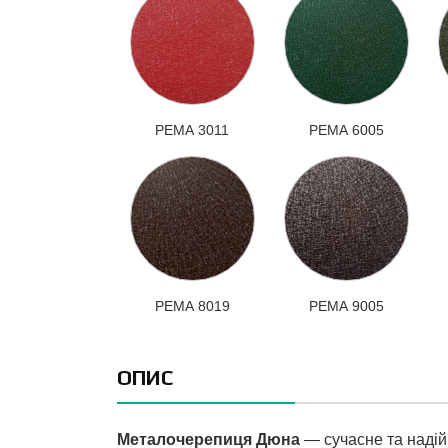
РЕМА 3011
РЕМА 6005
РЕМА 8019
РЕМА 9005
ОПИС
Металочерепиця Дюна
— сучасне та надій