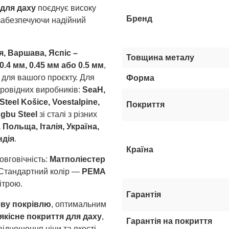
для даху
поєднує високу
Бренд
, забезпечуючи надійний
 Варшава, Яспіс –
Товщина металу
0.4 мм, 0.45 мм або 0.5 мм
,
 для вашого проєкту. Для
Форма
ровідних виробників:
SeaH,
Steel Košice, Voestalpine,
Покриття
ngbu Steel
зі сталі з різних
Польща, Італія, Україна,
ндія
.
Країна
овговічність:
Матполіестер
 Стандартний колір —
PEMA
ітрою.
Гарантія
ву покрівлю
, оптимальним
якісне покриття для даху
,
Гарантія на покриття
ідношення ціни та якості.