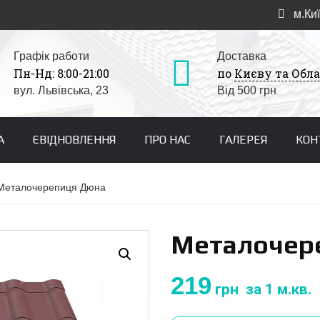
м.Киї
Графік работи
Доставка
Пн-Нд: 8:00-21:00
по
Києву та Обла
вул. Львівська, 23
Від 500 грн
А
ЄВІДНОВЛЕННЯ
ПРО НАС
ГАЛЕРЕЯ
КОН
Металочерепиця Дюна
Металочер
219
грн
за 1 м.кв.