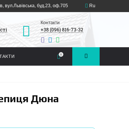
в, вул.Львівська, буд.23, оф.705
Ru
Контакти
сті
+38 (096) 816-73-32
0
ТАКТИ
епиця Дюна