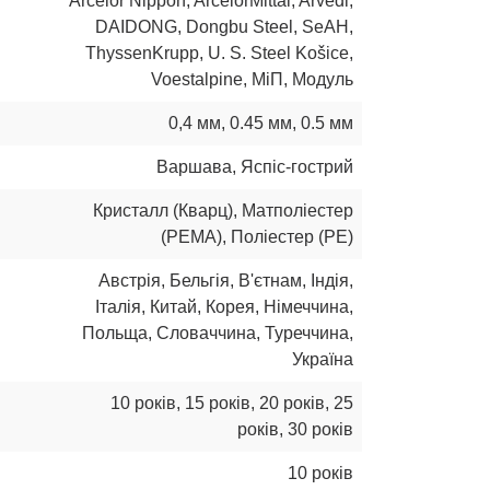
Arcelor Nippon
,
ArcelorMittal
,
Arvedi
,
DAIDONG
,
Dongbu Steel
,
SeAH
,
ThyssenKrupp
,
U. S. Steel Košice
,
Voestalpine
,
МіП
,
Модуль
0,4 мм
,
0.45 мм
,
0.5 мм
Варшава
,
Яспіс-гострий
Кристалл (Кварц)
,
Матполіестер
(РЕМА)
,
Поліестер (РЕ)
Австрія
,
Бельгія
,
В'єтнам
,
Індія
,
Італія
,
Китай
,
Корея
,
Німеччина
,
Польща
,
Словаччина
,
Туреччина
,
Україна
10 років
,
15 років
,
20 років
,
25
років
,
30 років
10 років