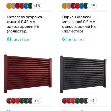
+15
+15
Металева огорожа
Паркан Жалюзі
жалюзі 0.45 мм
металевий 0.5 мм
одностороння PE
односторонній PE
(поліестер)
(поліестер)
61
61
грн
за 1 м.п.
грн
за 1 м.п.
+4
+4