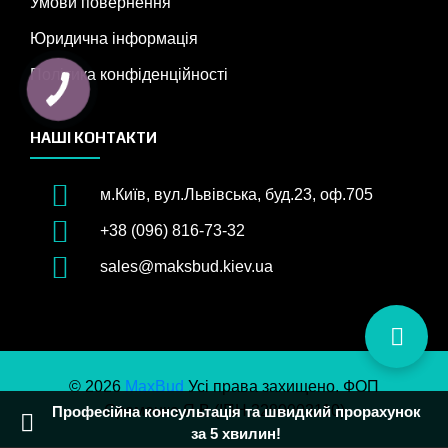
Умови повернення
Юридична інформація
Політика конфіденційності
НАШІ КОНТАКТИ
м.Київ, вул.Львівська, буд.23, оф.705
+38 (096) 816-73-32
sales@maksbud.kiev.ua
© 2026
MaxBud
Усі права захищено. ФОП
Єременко Я.В (ІПН 3289003110)
Професійна консультація та швидкий прорахунок
за 5 хвилин!