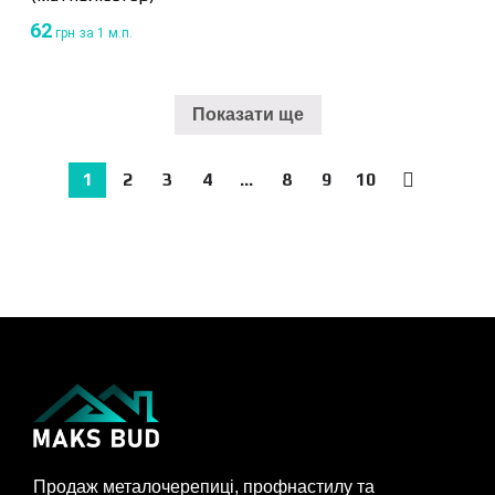
62
грн
за 1 м.п.
Показати ще
1
2
3
4
…
8
9
10
→
Продаж металочерепиці, профнастилу та