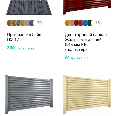
+20
+15
Профнастил Лайн
Двосторонній паркан
ПФ-17
Жалюзі металевий
0.45 мм RE
330
грн
за 1 м.кв.
(поліестер)
61
грн
за 1 м.п.