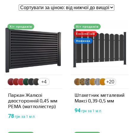
Хіт продажів
Хіт продажів
Ексклюзив
Новинка
+4
+20
Паркан Жалюзі
Штахетник металевий
двосторонній 0,45 мм
Максі 0,39-0,5 мм
PEMA (матполіестер)
94
грн
за 1 м.п.
78
грн
за 1 м.п.