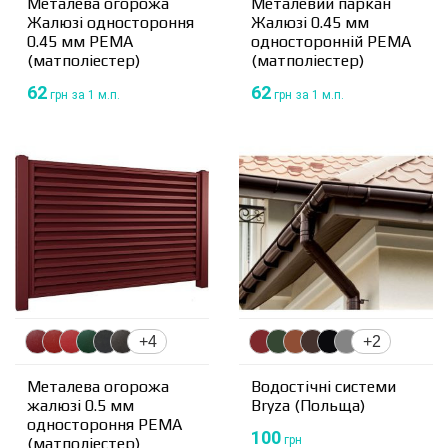
Металева огорожа
Металевий паркан
Жалюзі одностороння
Жалюзі 0.45 мм
0.45 мм РЕМА
односторонній PEMA
(матполіестер)
(матполіестер)
62
62
грн
за 1 м.п.
грн
за 1 м.п.
+4
+2
Металева огорожа
Водостічні системи
жалюзі 0.5 мм
Bryza (Польща)
одностороння PEMA
100
грн
(матполіестер)