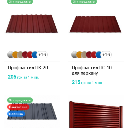
Хіт продажів
Хіт продажів
+16
+16
Профнастил ПК-20
Профнастил ПС-10
для паркану
205
грн
за 1 м.кв.
215
грн
за 1 м.кв.
Хіт продажів
Ексклюзив
Новинка