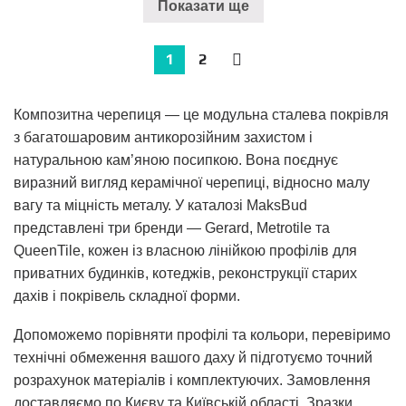
Показати ще
1
2
→
Композитна черепиця
— це модульна сталева покрівля
з багатошаровим антикорозійним захистом і
натуральною кам’яною посипкою. Вона поєднує
виразний вигляд керамічної черепиці, відносно малу
вагу та міцність металу. У каталозі MaksBud
представлені три бренди —
Gerard, Metrotile та
QueenTile
, кожен із власною лінійкою профілів для
приватних будинків, котеджів, реконструкції старих
дахів і покрівель складної форми.
Допоможемо порівняти профілі та кольори, перевіримо
технічні обмеження вашого даху й підготуємо
точний
розрахунок матеріалів і комплектуючих
. Замовлення
доставляємо по Києву та Київській області. Зразки