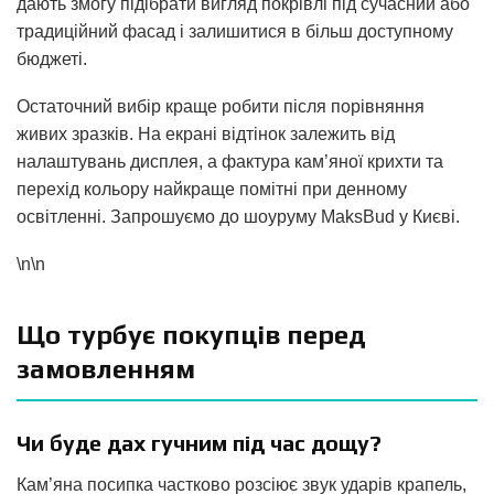
дають змогу підібрати вигляд покрівлі під сучасний або
традиційний фасад і залишитися в більш доступному
бюджеті.
Остаточний вибір краще робити після порівняння
живих зразків. На екрані відтінок залежить від
налаштувань дисплея, а фактура кам’яної крихти та
перехід кольору найкраще помітні при денному
освітленні. Запрошуємо до шоуруму MaksBud у Києві.
\n\n
Що турбує покупців перед
замовленням
Чи буде дах гучним під час дощу?
Кам’яна посипка частково розсіює звук ударів крапель,