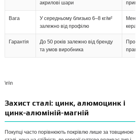
акрилові шари
пригл
Вага
У середньому близько 6–8 кг/м²
Менше
залежно від профілю
керам
Гарантія
До 50 років залежно від бренду
Прогн
та умов виробника
прави
\n\n
Захист сталі: цинк, алюмоцинк і
цинк-алюміній-магній
Покупці часто порівнюють покрівлю лише за товщиною
сталі, хоча на стійкість до корозії суттєво впливає тип і