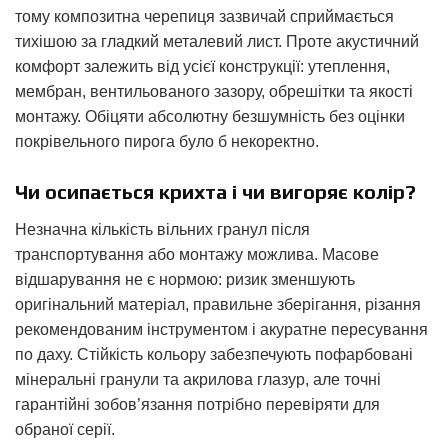
тому композитна черепиця зазвичай сприймається
тихішою за гладкий металевий лист. Проте акустичний
комфорт залежить від усієї конструкції: утеплення,
мембран, вентильованого зазору, обрешітки та якості
монтажу. Обіцяти абсолютну безшумність без оцінки
покрівельного пирога було б некоректно.
Чи осипається крихта і чи вигоряє колір?
Незначна кількість вільних гранул після
транспортування або монтажу можлива. Масове
відшарування не є нормою: ризик зменшують
оригінальний матеріал, правильне зберігання, різання
рекомендованим інструментом і акуратне пересування
по даху. Стійкість кольору забезпечують пофарбовані
мінеральні гранули та акрилова глазур, але точні
гарантійні зобов’язання потрібно перевіряти для
обраної серії.