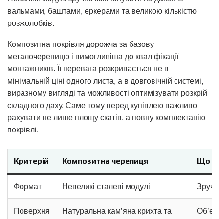
вальмами, баштами, еркерами та великою кількістю
розжолобків.
Композитна покрівля дорожча за базову
металочерепицю і вимогливіша до кваліфікації
монтажників. Її перевага розкривається не в
мінімальній ціні одного листа, а в довговічній системі,
виразному вигляді та можливості оптимізувати розкрій
складного даху. Саме тому перед купівлею важливо
рахувати не лише площу скатів, а
повну комплектацію
покрівлі
.
Критерій
Композитна черепиця
Що це
Формат
Невеликі сталеві модулі
Зручн
Поверхня
Натуральна кам’яна крихта та
Об’єм