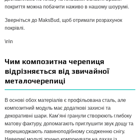
покриття можна побачити наживо в нашому шоурумі.
Зверніться до MaksBud, щоб отримати розрахунок
покрівлі.
\n\n
Чим композитна черепиця
відрізняється від звичайної
металочерепиці
В основі обох матеріалів є профільована сталь, але
композитний модуль має додаткові захисні та
декоративні шари. Кам’яні гранули створюють глибоку
матову фактуру, допомагають приглушити звук дощу та
перешкоджають лавиноподібному сходженню снігу.
Невеликі модулі зручно компонувати на дахах із