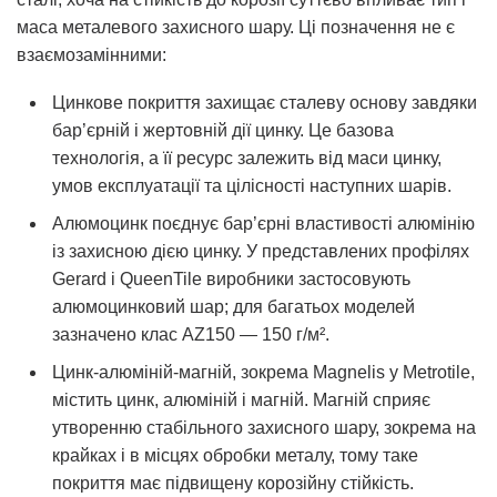
маса металевого захисного шару. Ці позначення не є
взаємозамінними:
Цинкове покриття
захищає сталеву основу завдяки
бар’єрній і жертовній дії цинку. Це базова
технологія, а її ресурс залежить від маси цинку,
умов експлуатації та цілісності наступних шарів.
Алюмоцинк
поєднує бар’єрні властивості алюмінію
із захисною дією цинку. У представлених профілях
Gerard і QueenTile виробники застосовують
алюмоцинковий шар; для багатьох моделей
зазначено клас AZ150 — 150 г/м².
Цинк-алюміній-магній
, зокрема Magnelis у Metrotile,
містить цинк, алюміній і магній. Магній сприяє
утворенню стабільного захисного шару, зокрема на
крайках і в місцях обробки металу, тому таке
покриття має підвищену корозійну стійкість.