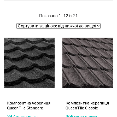
Показано 1–12 із 21
Композитна черепиця
Композитна черепиця
QueenTile Standard
QueenTile Classic
347
368
за модуль
за модуль