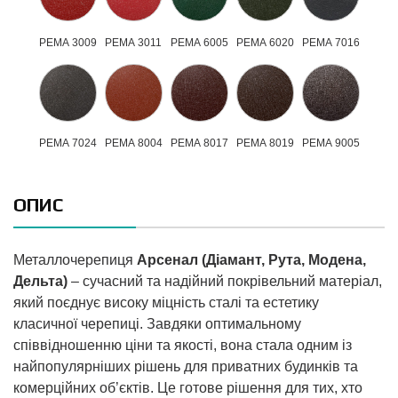
РЕМА 3009
РЕМА 3011
РЕМА 6005
РЕМА 6020
РЕМА 7016
РЕМА 7024
РЕМА 8004
РЕМА 8017
РЕМА 8019
РЕМА 9005
ОПИС
Металлочерепиця
Арсенал (Діамант, Рута, Модена,
Дельта)
– сучасний та надійний покрівельний матеріал,
який поєднує високу міцність сталі та естетику
класичної черепиці. Завдяки оптимальному
співвідношенню ціни та якості, вона стала одним із
найпопулярніших рішень для приватних будинків та
комерційних об’єктів. Це готове рішення для тих, хто