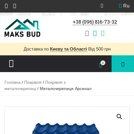
Ru
+38 (096) 816-73-32
Доставка
по
Києву та Області
Від 500 грн
0
Головна
/
Покрівля
/
Покрівля з
металочерепиці
/ Металочерепиця Арсенал