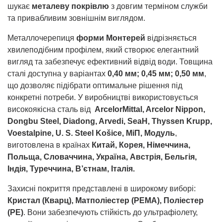
шукає
металеву покрівлю
з довгим терміном служби
та привабливим зовнішнім виглядом.
Металлочерепиця
форми Монтерей
відрізняється
хвилеподібним профілем, який створює елегантний
вигляд та забезпечує ефективний відвід води. Товщина
сталі доступна у варіантах
0,40 мм; 0,45 мм; 0,50 мм
,
що дозволяє підібрати оптимальне рішення під
конкретні потреби. У виробництві використовується
високоякісна сталь від
ArcelorMittal, Arcelor Nippon,
Dongbu Steel, Diadong, Arvedi, SeaH, Thyssen Krupp,
Voestalpine, U. S. Steel Košice, МіП, Модуль
,
виготовлена в країнах
Китай, Корея, Німеччина,
Польща, Словаччина, Україна, Австрія, Бельгія,
Індія, Туреччина, В’єтнам, Італія.
Захисні покриття представлені в широкому виборі:
Кристал (Кварц), Матполіестер (РЕМА), Поліестер
(РЕ)
. Вони забезпечують стійкість до ультрафіолету,