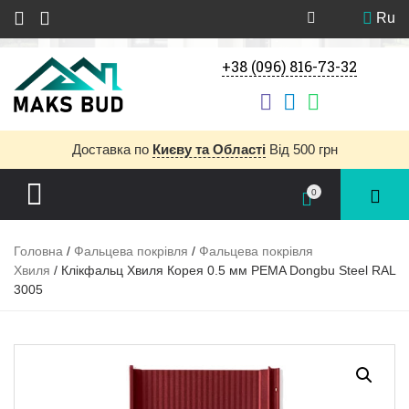
Ru
+38 (096) 816-73-32
Доставка
по
Києву та Області
Від 500 грн
0
Головна
/
Фальцева покрівля
/
Фальцева покрівля
Хвиля
/ Клікфальц Хвиля Корея 0.5 мм PEMA Dongbu Steel RAL
3005