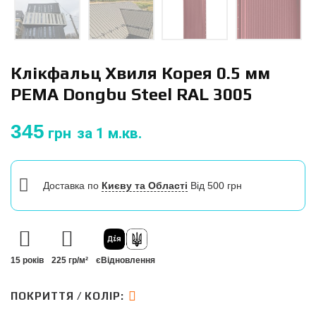
Клікфальц Хвиля Корея 0.5 мм
PEMA Dongbu Steel RAL 3005
345
грн
за 1 м.кв.
Доставка
по
Києву та Області
Від 500 грн
15 років
225 гр/м²
єВідновлення
ПОКРИТТЯ / КОЛІР: