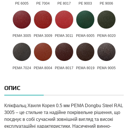
РЕ 6005
РЕ 7004
РЕ 8017
РЕ 9003
РЕ 9006
РЕМА 3005
РЕМА 3009
РЕМА 3011
РЕМА 6005
РЕМА 6020
РЕМА 7024
РЕМА 8004
РЕМА 8017
РЕМА 8019
РЕМА 9005
ОПИС
Клікфальц Хвиля Корея 0.5 мм PEMA Dongbu Steel RAL
3005 – це стильне та надійне покрівельне рішення, що
поєднує в собі сучасний зовнішній вигляд та високі
експлуатаційні характеристики. Насичений винно-