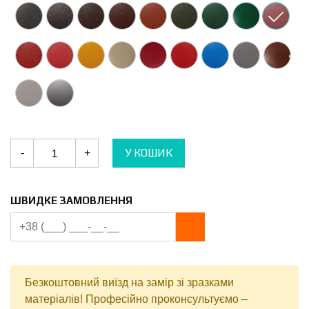
Клікфальц
У КОШИК
-
+
Хвиля
Корея
0.5
мм
PEMA
ШВИДКЕ ЗАМОВЛЕННЯ
Dongbu
Steel
RAL
3005
кількість
Безкоштовний виїзд на замір зі зразками
матеріалів! Професійно проконсультуємо –