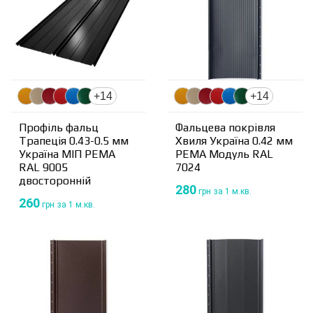
+14
+14
Профіль фальц
Фальцева покрівля
Трапеція 0.43-0.5 мм
Хвиля Україна 0.42 мм
Україна МІП PEMA
PEMA Модуль RAL
RAL 9005
7024
двосторонній
280
грн
за 1 м.кв.
260
грн
за 1 м.кв.