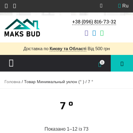
Ru
+38 (096) 816-73-32
Доставка
по
Києву та Області
Від 500 грн
0
Головна
/ Товар Минимальный уклон (° ) / 7 °
7 °
Показано 1–12 із 73