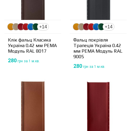
+14
+14
Клік фальц Класика
Фальц покрівля
Україна 0.42 мм PEMA
Трапеція Україна 0.42
Модуль RAL 8017
мм PEMA Модуль RAL
9005
280
грн
за 1 м.кв.
280
грн
за 1 м.кв.