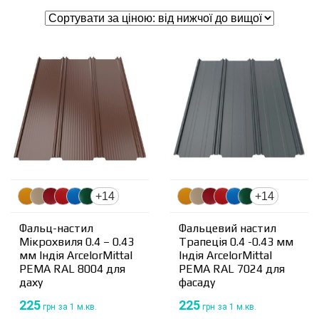
+14
+14
Фальц-настил
Фальцевий настил
Мікрохвиля 0.4 – 0.43
Трапеція 0.4 -0.43 мм
мм Індія ArcelorMittal
Індія ArcelorMittal
PEMA RAL 8004 для
PEMA RAL 7024 для
даху
фасаду
225
225
грн
за 1 м.кв.
грн
за 1 м.кв.