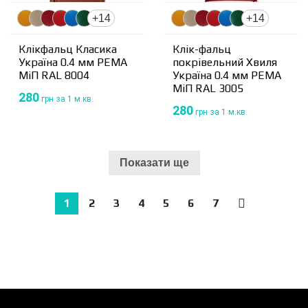
+14
+14
Клікфальц Класика
Клік-фальц
Україна 0.4 мм PEMA
покрівельний Хвиля
МіП RAL 8004
Україна 0.4 мм PEMA
МіП RAL 3005
280
грн
за 1 м.кв.
280
грн
за 1 м.кв.
Показати ще
1
2
3
4
5
6
7
→