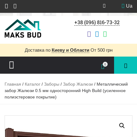
Ua
+38 (096) 816-73-32
Доставка
по
Киеву и Области
От 500 грн
0
Главная
/
Каталог
/
Заборы
/
Забор Жалюзи
/ Металлический
забор Жалюзи 0.5 мм односторонний High Build (усиленное
полиэстеровое покрытие)