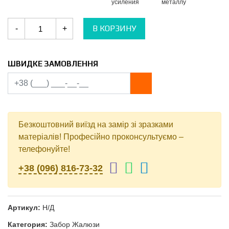
усиления
металлу
Количество
В КОРЗИНУ
-
+
Металлический
забор
Жалюзи
0.5
мм
ШВИДКЕ ЗАМОВЛЕННЯ
односторонний
High
Build
(усиленное
полиэстеровое
покрытие)
Безкоштовний виїзд на замір зі зразками
матеріалів! Професійно проконсультуємо –
телефонуйте!
+38 (096) 816-73-32
Артикул:
Н/Д
Категория:
Забор Жалюзи