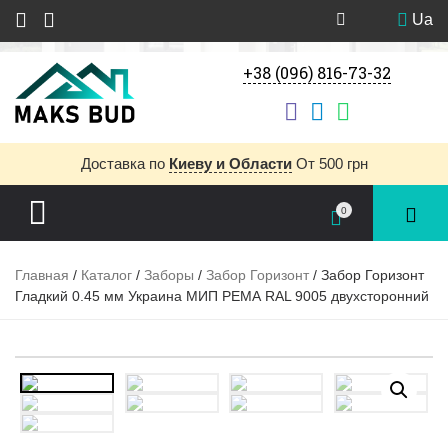
Ua
+38 (096) 816-73-32
Доставка
по
Киеву и Области
От 500 грн
0
Главная
/
Каталог
/
Заборы
/
Забор Горизонт
/ Забор Горизонт
Гладкий 0.45 мм Украина МИП PEМА RAL 9005 двухсторонний