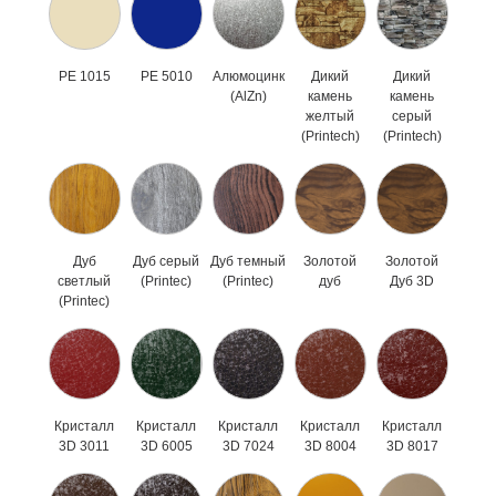
PE 1015
PE 5010
Алюмоцинк
Дикий
Дикий
(AlZn)
камень
камень
желтый
серый
(Printech)
(Printech)
Дуб
Дуб серый
Дуб темный
Золотой
Золотой
светлый
(Printec)
(Printec)
дуб
Дуб 3D
(Printec)
Кристалл
Кристалл
Кристалл
Кристалл
Кристалл
3D 3011
3D 6005
3D 7024
3D 8004
3D 8017