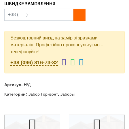
мм
ШВИДКЕ ЗАМОВЛЕННЯ
Украина
МИП
PEМА
RAL
9005
двухсторонний
Безкоштовний виїзд на замір зі зразками
матеріалів! Професійно проконсультуємо –
телефонуйте!
+38 (096) 816-73-32
Артикул:
Н/Д
Категории:
Забор Горизонт
,
Заборы