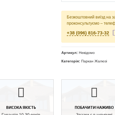
Безкоштовний виїзд на з
проконсультуємо – телеф
+38 (096) 816-73-32
Артикул:
Невідомо
Категорія:
Паркан Жалюзі
ВИСОКА ЯКІСТЬ
ПОБАЧИТИ НАЖИВО
Гарантія 10-30 років
Зразки є в шоурумі