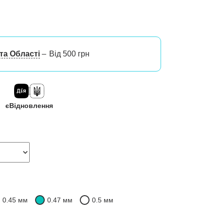
та Області
Від 500 грн
єВідновлення
0.45 мм
0.47 мм
0.5 мм