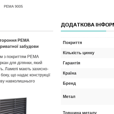
РЕМА 9005
ДОДАТКОВА ІНФОР
стороння PEMA
Покриття
приватної забудови
Кількість цинку
м з покриттям PEMA
ркан для ділянки, який
Гарантія
ть. Ламелі мають захисно-
Країна
боку, що надає конструкції
иву навколишнього
Бренд
Метал
Товщина металу