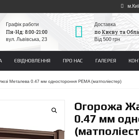
м.Киї
Графік работи
Доставка
Пн-Нд: 8:00-21:00
по
Києву та Обла
вул. Львівська, 23
Від 500 грн
А
ЄВІДНОВЛЕННЯ
ПРО НАС
ГАЛЕРЕЯ
КОН
люзі Металева 0.47 мм одностороння PEMA (матполіестер)
Огорожа Ж
0.47 мм од
(матполіест