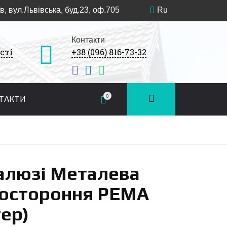
в, вул.Львівська, буд.23, оф.705
Ru
Контакти
сті
+38 (096) 816-73-32
0
ТАКТИ
алюзі Металева
ностороння PEMA
ер)