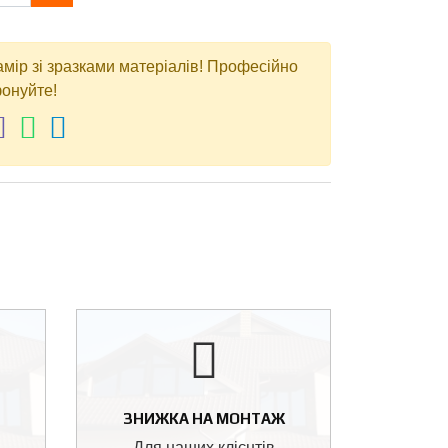
амір зі зразками матеріалів! Професійно
онуйте!
ЗНИЖКА НА МОНТАЖ
Для наших клієнтів