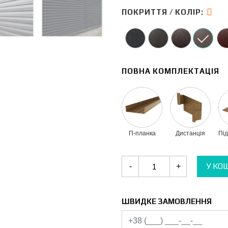
ПОКРИТТЯ / КОЛІР:
ПОВНА КОМПЛЕКТАЦІЯ
П-планка
Дистанція
Пі
Огорожа
У КО
-
+
Жалюзі
Металева
0.47
мм
одностороння
ШВИДКЕ ЗАМОВЛЕННЯ
PEMA
(матполіестер)
кількість