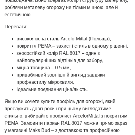
пошкоджень. Воно зберігає колір і структуру матеріалу,
роблячи металеву огорожу не тільки міцною, але й
естетичною.
Переваги:
високоякісна сталь ArcelorMittal (Польща),
покриття PEMA – захист і стиль в одному рішенні,
зносостійкий колір RAL 8017 – один з
найпопулярніших відтінків для забору,
міцна товщина – 0.5 мм,
привабливий зовнішній вигляд завдяки
профнастилу мікрохвиля,
ідеальне поєднання ціна/якість.
Якщо ви хочете купити профіль для огорожі, який
прослужить довгі роки і при цьому виглядатиме
стильно, вибирайте профлист ArcelorMittal з покриттям
PEMA. Замовити паркан RAL 8017 можна прямо зараз
у магазині Maks Bud – з доставкою та професійною