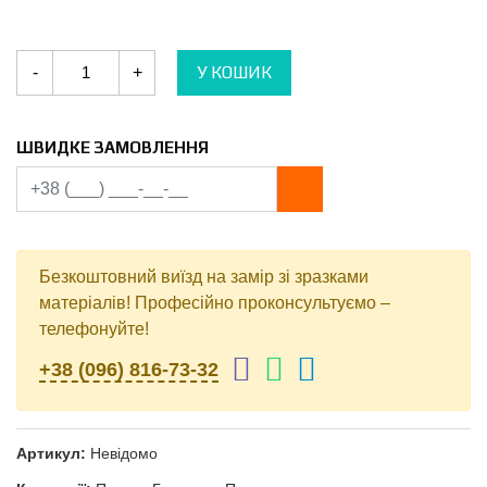
Паркан
У КОШИК
-
+
Горизонт
0.5
мм
Польща
ArcelorMittal
ШВИДКЕ ЗАМОВЛЕННЯ
PEМА
RAL
8017
Мікрохвиля
кількість
Безкоштовний виїзд на замір зі зразками
матеріалів! Професійно проконсультуємо –
телефонуйте!
+38 (096) 816-73-32
Артикул:
Невідомо