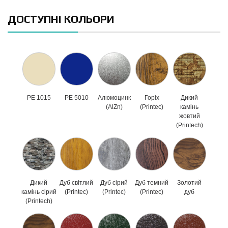
ДОСТУПНІ КОЛЬОРИ
PE 1015
PE 5010
Алюмоцинк
Горіх
Дикий
(AlZn)
(Printec)
камінь
жовтий
(Printech)
Дикий
Дуб світлий
Дуб сірий
Дуб темний
Золотий
камінь сірий
(Printec)
(Printec)
(Printec)
дуб
(Printech)