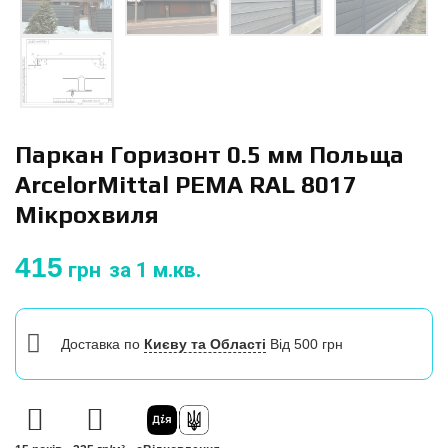
Паркан Горизонт 0.5 мм Польща
ArcelorMittal PEМА RAL 8017
Мікрохвиля
415
грн
за 1 м.кв.
Доставка
по
Києву та Області
Від 500 грн