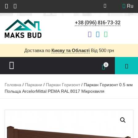
Ru
+38 (096) 816-73-32
Доставка
по
Києву та Області
Від 500 грн
0
Головна
/
Паркани
/
Паркан Горизонт
/ Паркан Горизонт 0.5 мм
Польща ArcelorMittal PEМА RAL 8017 Мікрохвиля