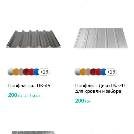
+16
+16
Профнастил ПК-45
Профлист Деко ПФ-20
для кровли и забора
200
грн
за 1 м.кв.
200
грн