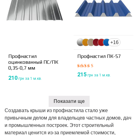
+16
Профнастил
Профнастил ПК-57
оцинкованный ПС/ПК
0,35-0,7 мм
Оценка
215
грн
за 1 м.кв.
210
5.00
из 5
грн
за 1 м.кв.
Показати ще
Создавать крыши из профнастила стало уже
привычным делом для владельцев частных домов, дач
и промышленных построек. Этот строительный
материал ценится из-за приемлемой стоимости,