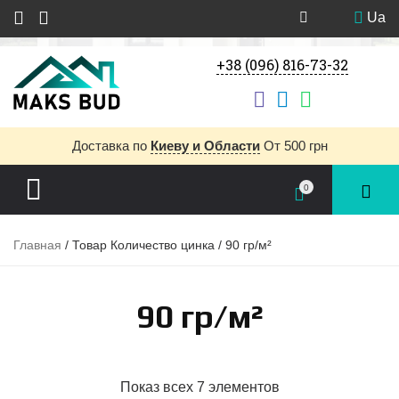
Ua
+38 (096) 816-73-32
Доставка
по
Киеву и Области
От 500 грн
0
Главная
/ Товар Количество цинка / 90 гр/м²
90 гр/м²
Показ всех 7 элементов