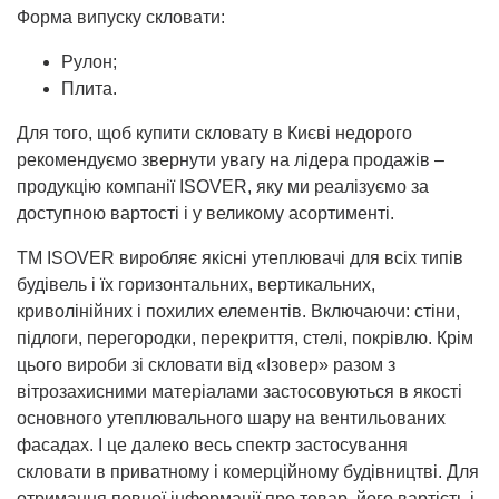
Форма випуску скловати:
Рулон;
Плита.
Для того, щоб купити скловату в Києві недорого
рекомендуємо звернути увагу на лідера продажів –
продукцію компанії ISOVER, яку ми реалізуємо за
доступною вартості і у великому асортименті.
ТМ ISOVER виробляє якісні утеплювачі для всіх типів
будівель і їх горизонтальних, вертикальних,
криволінійних і похилих елементів. Включаючи: стіни,
підлоги, перегородки, перекриття, стелі, покрівлю. Крім
цього вироби зі скловати від «Ізовер» разом з
вітрозахисними матеріалами застосовуються в якості
основного утеплювального шару на вентильованих
фасадах. І це далеко весь спектр застосування
скловати в приватному і комерційному будівництві. Для
отримання повної інформації про товар, його вартість і