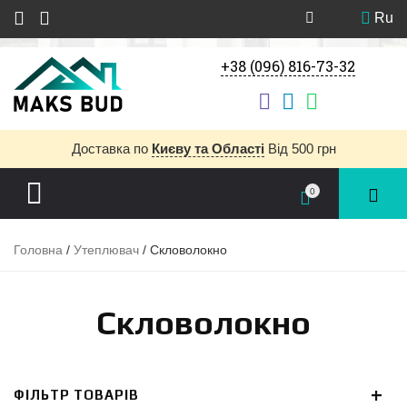
Ru
+38 (096) 816-73-32
Доставка
по
Києву та Області
Від 500 грн
0
Головна
/
Утеплювач
/ Скловолокно
Скловолокно
ФІЛЬТР ТОВАРІВ