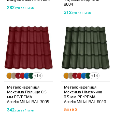
8004
282
грн
за 1 м.кв.
312
грн
за 1 м.кв.
+14
+14
Металочерепиця
Металочерепиця
Максима Польща 0.5
Максима Німеччина
мм PE/PEMA
0.5 мм PE/PEMA
ArcelorMittal RAL 3005
ArcelorMittal RAL 6020
342
грн
за 1 м.кв.