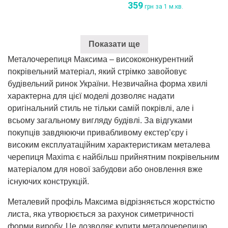
Оцінено
359
грн
за 1 м.кв.
в
4.00
з
5
Показати ще
Металочерепиця Максима – висококонкурентний
покрівельний матеріал, який стрімко завойовує
будівельний ринок України. Незвичайна форма хвилі
характерна для цієї моделі дозволяє надати
оригінальний стиль не тільки самій покрівлі, але і
всьому загальному вигляду будівлі. За відгуками
покупців завдяюючи привабливому екстер’єру і
високим експлуатаційним характеристикам металева
черепиця Maxima є найбільш прийнятним покрівельним
матеріалом для нової забудови або оновлення вже
існуючих конструкцій.
Металевий профіль Максима відрізняється жорсткістю
листа, яка утворюється за рахунок симетричності
форми виробу. Це дозволяє купити металочерепицю