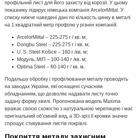
профільний лист для його захисту від корозії. У цьому
показнику лідирує німецька компанія ArcelorMittal. У
списку нижче наведені дані по кількость цинку в металі
на 1 квадратний метр профілю у різних компаній:
ArcelorMittal – 225-275 г / кв. м;
Dongbu Steel – 225-275 г / кв. м;
U. S. Steel Košice – 160 г /кв. м;
Модуль, МіП – 100-140 г /кв. м;
Optima Steel – 60-140 г / кв. м.
Подальшу обробку і профілювання металу проводять
на заводах України, які оснащені сучасним
обладнанням, що дозволяє надавати листу точно
задану форму хвилі. Пропонована модель Maxima
вражає своєю схожістю з натуральною черепицею і має
оригінальний об’ємний вид, а 3D-зріз її кромки значно
спрощує стикування листів покрівлі.
Покриття металу захисним