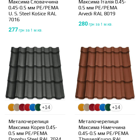
Максима Словаччина
Максима Італія 0.45-
0.45-0.5 мм PE/PEMA
0.5 мм PE/PEMA
U. S. Steel Košice RAL
Arvedi RAL 8019
7016
280
грн
за 1 м.кв.
277
грн
за 1 м.кв.
+14
+14
Металочерепиця
Металочерепиця
Максима Корея 0.45-
Максима Німеччина
0.5 мм PE/PEMA
0.45-0.5 мм PE/PEMA
Dongbu Steel RAL 7024
ThyssenKrupp RAL