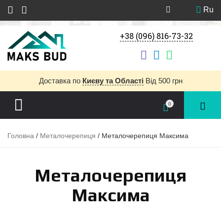
Ru
+38 (096) 816-73-32
Доставка
по
Києву та Області
Від 500 грн
0
Головна
/
Металочерепиця
/ Металочерепиця Максима
Металочерепиця
Максима