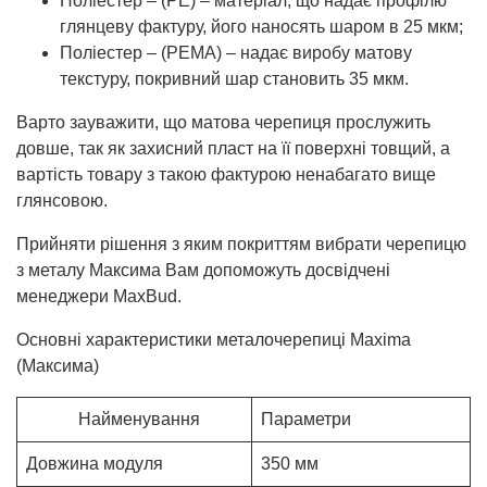
Поліестер – (РЕ) – матеріал, що надає профілю
глянцеву фактуру, його наносять шаром в 25 мкм;
Поліестер – (РЕМА) – надає виробу матову
текстуру, покривний шар становить 35 мкм.
Варто зауважити, що матова черепиця прослужить
довше, так як захисний пласт на її поверхні товщий, а
вартість товару з такою фактурою ненабагато вище
глянсовою.
Прийняти рішення з яким покриттям вибрати черепицю
з металу Максима Вам допоможуть досвідчені
менеджери MaxBud.
Основні характеристики металочерепиці Maxima
(Максима)
Найменування
Параметри
Довжина модуля
350 мм