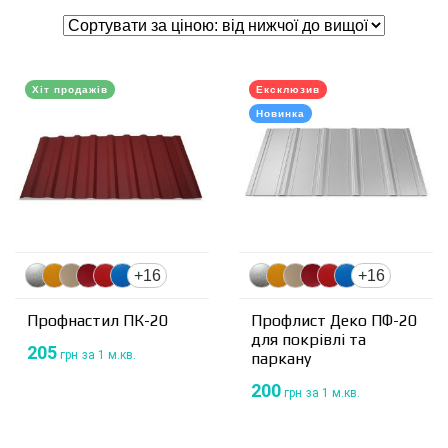
Хіт продажів
Ексклюзив
Новинка
+16
+16
Профнастил ПК-20
Профлист Деко ПФ-20
для покрівлі та
205
грн
за 1 м.кв.
паркану
200
грн
за 1 м.кв.