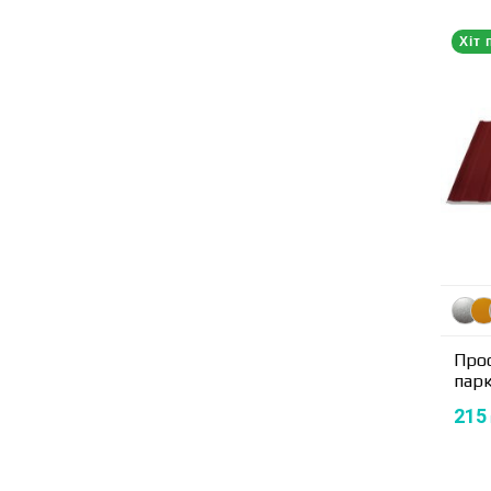
Хіт 
Про
пар
215