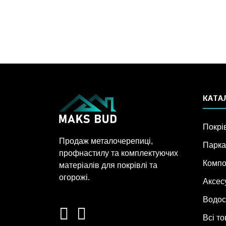
КАТАЛ
Покрі
Продаж металочерепиці,
Парка
профнастилу та комплектуючих
Компо
матеріалів для покрівлі та
огорожі.
Аксес
Водос
Всі т