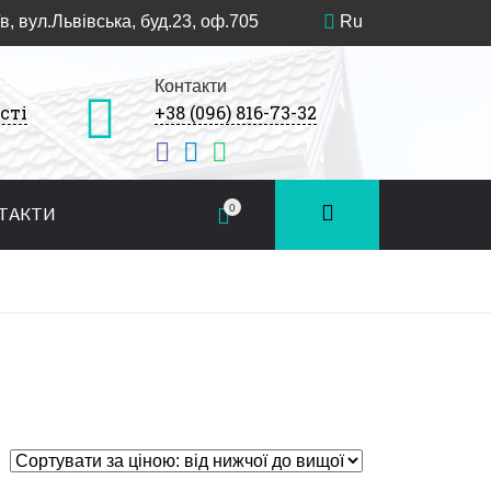
в, вул.Львівська, буд.23, оф.705
Ru
Контакти
сті
+38 (096) 816-73-32
0
ТАКТИ