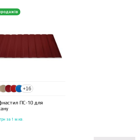
продажів
+16
фнастил ПС-10 для
кану
грн
за 1 м.кв.