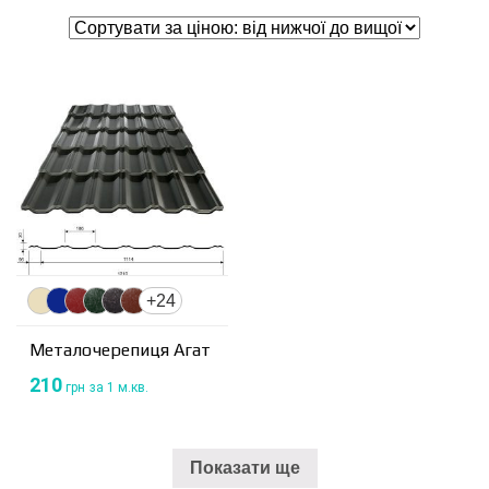
+24
Металочерепиця Агат
210
грн
за 1 м.кв.
Показати ще