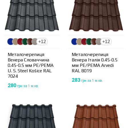
+12
+12
Металочерепиця
Металочерепиця
Венера Словаччина
Венера Італія 0.45-0.5
0.45-0.5 мм PE/PEMA
мм PE/PEMA Arvedi
U. S. Steel Košice RAL
RAL 8019
7024
283
грн
за 1 м.кв.
280
грн
за 1 м.кв.