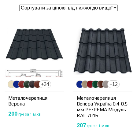
+24
+12
Металочерепиця
Металочерепиця
Верона
Венера Україна 0.4-0.5
мм PE/PEMA Модуль
200
грн
за 1 м.кв.
RAL 7016
207
грн
за 1 м.кв.