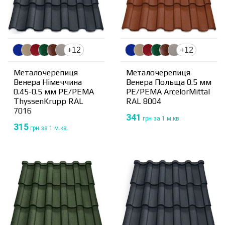
+12
+12
Металочерепиця
Металочерепиця
Венера Німеччина
Венера Польща 0.5 мм
0.45-0.5 мм PE/PEMA
PE/PEMA ArcelorMittal
ThyssenKrupp RAL
RAL 8004
7016
341
грн
за 1 м.кв.
315
грн
за 1 м.кв.