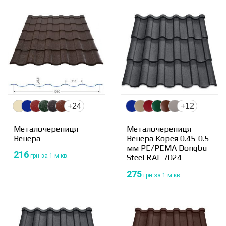
+24
+12
Металочерепиця
Металочерепиця
Венера
Венера Корея 0.45-0.5
мм PE/PEMA Dongbu
216
грн
за 1 м.кв.
Steel RAL 7024
275
грн
за 1 м.кв.