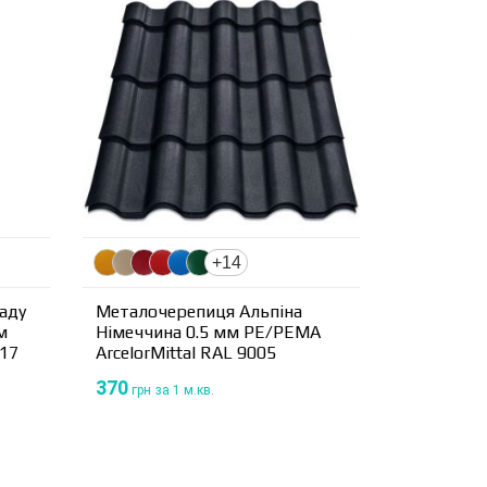
+14
саду
Металочерепиця Альпіна
м
Німеччина 0.5 мм PE/PEMA
017
ArcelorMittal RAL 9005
370
грн
за 1 м.кв.