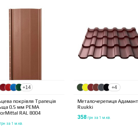
+14
+4
цева покрівля Трапеція
Металочерепиця Адаман
ьща 0.5 мм PEMA
Ruukki
lorMittal RAL 8004
358
грн
за 1 м.кв.
грн
за 1 м.кв.