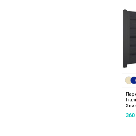
Парк
Італ
Хви
360