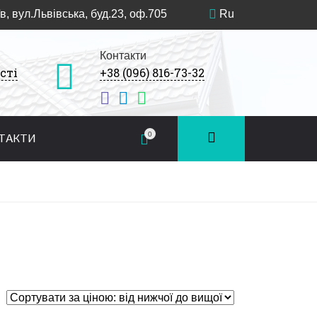
в, вул.Львівська, буд.23, оф.705
Ru
Контакти
сті
+38 (096) 816-73-32
0
ТАКТИ