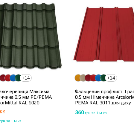
+14
+14
алочерепиця Максима
Фальцевий профлист Трап
еччина 0.5 мм PE/PEMA
0.5 мм Німеччина ArcelorM
lorMittal RAL 6020
PEMA RAL 3011 для даху
360
грн
за 1 м.кв.
нено
грн
за 1 м.кв.
.00
з