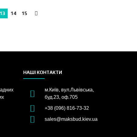
13
14
15
→
НАШІ КОНТАКТИ
садних
м.Київ, вул.Львівська,
их
буд.23, оф.705
+38 (096) 816-73-32
sales@maksbud.kiev.ua