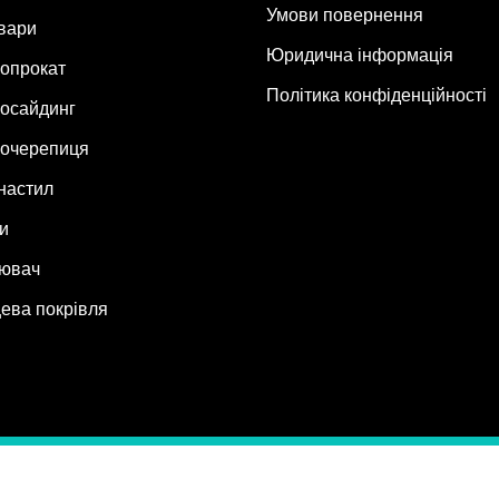
Умови повернення
овари
Юридична інформація
опрокат
Політика конфіденційності
осайдинг
очерепиця
настил
и
ювач
ева покрівля
6
MaxBud
Усі права захищено. ФОП Єременко Я.В (ІПН 3289