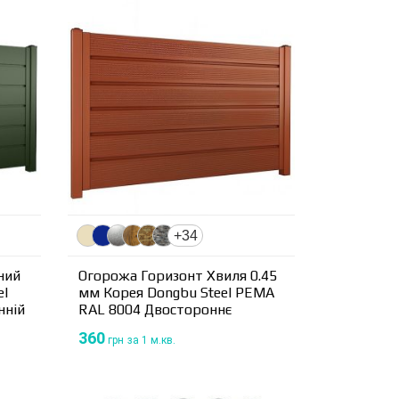
+34
ний
Огорожа Горизонт Хвиля 0.45
el
мм Корея Dongbu Steel PEМА
нній
RAL 8004 Двостороннє
360
грн
за 1 м.кв.