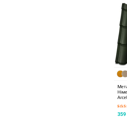
Мет
Нім
Arce
Оці
359
в
4
5