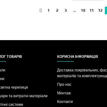
1
2
3
…
10
11
12
←
ОГ ТОВАРІВ
КОРИСНА ІНФОРМАЦІЯ
вля
Доставка покрівельних, фа
матеріалів та комплектующ
ни
Про нас
зитна черепиця
Монтаж
уари та витратні матеріали
Контакти
тічні системи