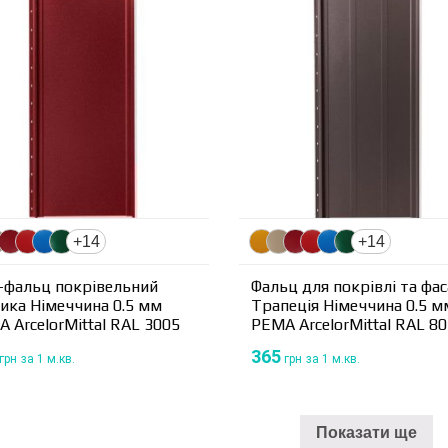
+14
+14
-фальц покрівельний
Фальц для покрівлі та фа
ика Німеччина 0.5 мм
Трапеція Німеччина 0.5 м
 ArcelorMittal RAL 3005
PEMA ArcelorMittal RAL 8
365
грн
за 1 м.кв.
грн
за 1 м.кв.
Показати ще