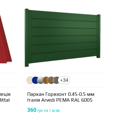
+34
еція
Паркан Горизонт 0.45-0.5 мм
ittal
Італія Arvedi PEМА RAL 6005
360
грн
за 1 м.кв.