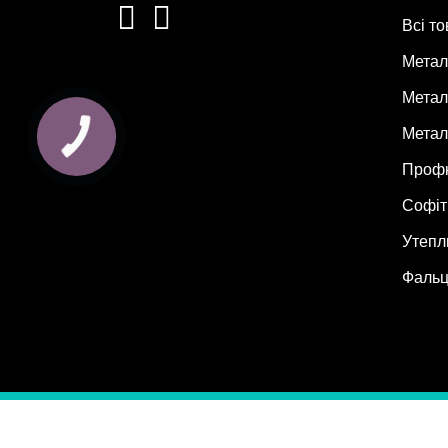
Всі т
Метал
Метал
Метал
Проф
Софіт
Утепл
Фальц
© 202