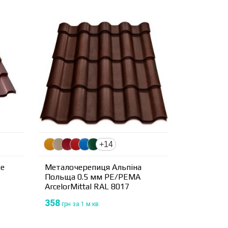
+14
те
Металочерепиця Альпіна
Польща 0.5 мм PE/PEMA
ArcelorMittal RAL 8017
358
грн
за 1 м.кв.