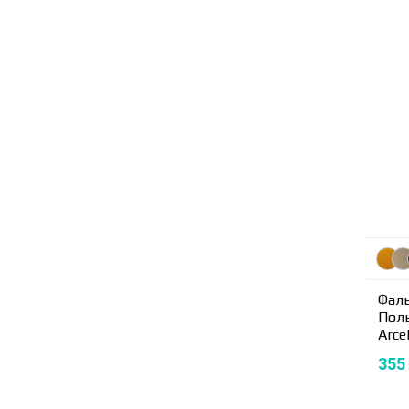
Фаль
Пол
Arce
355