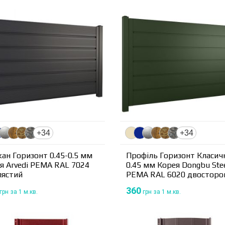
+34
+34
ан Горизонт 0.45-0.5 мм
Профіль Горизонт Класич
ія Arvedi PEМА RAL 7024
0.45 мм Корея Dongbu Ste
лястий
PEМА RAL 6020 двосторо
360
грн
за 1 м.кв.
грн
за 1 м.кв.